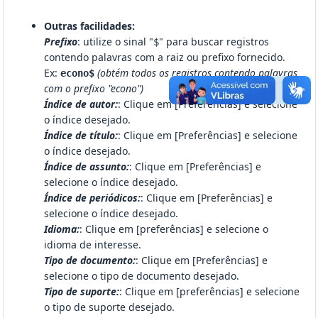
Outras facilidades:
Prefixo
: utilize o sinal "
" para buscar registros
$
contendo palavras com a raiz ou prefixo fornecido.
Ex:
(obtém todos os registros contendo palavras
econo$
com o prefixo "econo")
Índice de autor:
: Clique em [Preferências] e selecione
o índice desejado.
Índice de título:
: Clique em [Preferências] e selecione
o índice desejado.
Índice de assunto:
: Clique em [Preferências] e
selecione o índice desejado.
Índice de periódicos:
: Clique em [Preferências] e
selecione o índice desejado.
Idioma:
: Clique em [preferências] e selecione o
idioma de interesse.
Tipo de documento:
: Clique em [Preferências] e
selecione o tipo de documento desejado.
Tipo de suporte:
: Clique em [preferências] e selecione
o tipo de suporte desejado.